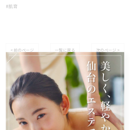
#肌育
< 前のページ
一覧に戻る
次のページ >
カテゴリー
Categories
全てのカテゴリー
痩身
リンパ
フェイシャル