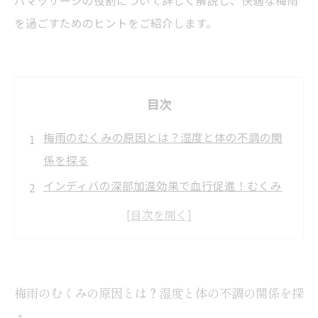
パマッサージの役割について詳しく解説し、快適な梅雨
を過ごすためのヒントをご紹介します。
目次
梅雨のむくみの原因とは？湿度と体の不調の関
係を探る
インディバの深部加温効果で血行促進！むくみ
解消の第一歩
リンパマッサージで体内の老廃物を流し、軽や
かな体へ
インディバとリンパマッサージの組み合わせで
梅雨のむくみの原因とは？湿度と体の不調の関係を探
梅雨の不快感を撃退！