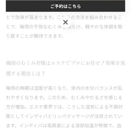
ご予約はこちら
脇の下、脚の付け根などリンパ節を意識してケアするこ
とで効果が高まります。これらの方法を組み合わせるこ
ご予約はこちら
とで、梅雨の不快なむくみを和らげ、軽やかな体調を取
り戻すことが期待できます。
梅雨のむくみ対策はエステでプロにお任せ！効果を実
感する理由とは？
梅雨の時期は湿度が高くなり、体内の水分バランスが乱
れやすくなります。このため、むくみやだるさを感じる
方が増加。エステ業界では、こうした湿気による不調対
策としてインディバとリンパマッサージが注目されてい
ます。インディバは高周波による深部加温が特徴で、血