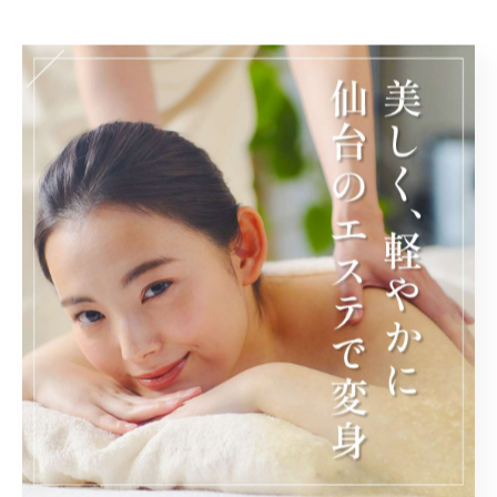
実践編：梅雨のむくみに効くインディバとリンパマッ
サージのセルフケア方法
梅雨の時期は湿度が高く、体内の水分が滞りやすくなる
ため、むくみが起こりやすくなります。実践的なセルフ
ケアとして、インディバとリンパマッサージの活用が効
果的です。インディバは高周波を用いた深部加温で血流
を促進し、新陳代謝を高めることから、老廃物の排出を
サポートします。これにより、むくみの根本原因にアプ
ローチできます。一方、リンパマッサージはリンパの流
れを刺激し、余分な水分や毒素の排出を促進します。セ
ルフマッサージでは、優しくリンパ節に向かって手のひ
らでなでるように動かすことがポイントです。特に首や