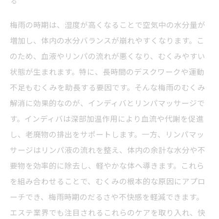
る
実践編：梅雨のむくみに効くインディバとリン
パマッサージのセルフケア方法
梅雨の時期は、湿度が高くなることで空気中の水分量が
増加し、体内の水分バランスが崩れやすくなります。こ
梅雨のむくみ対策はエステでプロにお任せ！効
のため、血液やリンパの流れが悪くなり、むくみやすい
果を実感する理由とは？
状態が生まれます。特に、長時間のデスクワークや運動
梅雨でも快適に過ごすためのむくみケアまとめ
不足もむくみを助長する要因です。そんな梅雨のむくみ
と今すぐ始めたい習慣
解消に効果的なのが、インディバとリンパマッサージで
す。インディバは深部加温作用により血流や代謝を促進
し、老廃物の排出をサポートします。一方、リンパマッ
サージはリンパ液の流れを整え、体内の余計な水分や不
要物を効率的に除去し、軽やかな体へ導きます。これら
を組み合わせることで、むくみの根本的な原因にアプロ
ーチでき、梅雨時期のだるさや不快感を軽減できます。
エステ業界でも注目されるこれらのケアを取り入れ、快