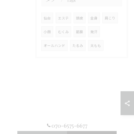
Tags
仙台
エステ
頭皮
全身
肩こり
小顔
むくみ
筋膜
発汗
オールハンド
たるみ
太もも
070-6575-6677