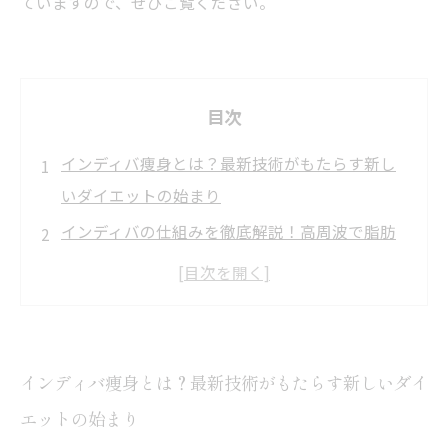
ていますので、ぜひご覧ください。
目次
インディバ痩身とは？最新技術がもたらす新し
いダイエットの始まり
インディバの仕組みを徹底解説！高周波で脂肪
にアプローチする秘密
科学で裏付ける効果とは？インディバ痩身が選
ばれる理由を探る
実際に体験！インディバ痩身で感じる血行改善
インディバ痩身とは？最新技術がもたらす新しいダイ
とむくみ解消の感動
エットの始まり
インディバ痩身で理想のボディラインへ！健康