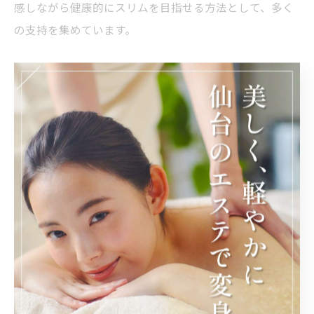
感しながら健康的にスリムを目指せる方法として、多く
の支持を集めています。
インディバ痩身で理想のボディラインへ！健康的に痩
せる最後のステップ
インディバ痩身は、高周波を利用して体内の深部に熱を
届けることで脂肪細胞を直接温め、脂肪分解を促進する
最新のエステ技術です。この熱作用により、血行やリン
パの流れが改善され、老廃物の排出が促されるため、む
くみの軽減や代謝アップに効果的です。さらに、皮膚の
内部から温まることで、コラーゲン生成が促され、肌の
引き締めやハリの向上も期待できます。実際にインディ
バ痩身を体験した多くの利用者が、部分的なサイズダウ