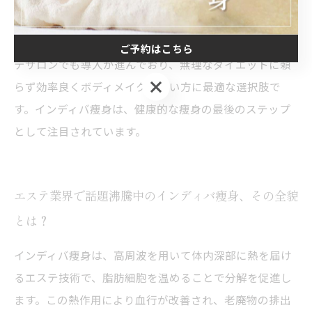
ンや肌質改善を実感しており、健康的に理想のボディラ
インを目指せる施術として高い評価を得ています。エス
ご予約はこちら
テサロンでも導入が進んでおり、無理なダイエットに頼
ご予約はこちら
らず効率良くボディメイクしたい方に最適な選択肢で
す。インディバ痩身は、健康的な痩身の最後のステップ
として注目されています。
エステ業界で話題沸騰中のインディバ痩身、その全貌
とは？
インディバ痩身は、高周波を用いて体内深部に熱を届け
るエステ技術で、脂肪細胞を温めることで分解を促進し
ます。この熱作用により血行が改善され、老廃物の排出