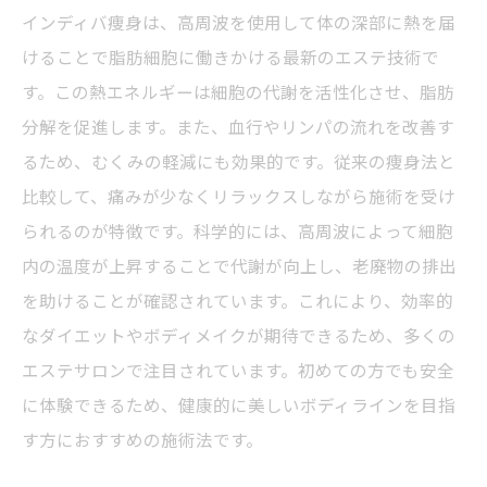
的に痩せる最後のステップ
インディバ痩身は、高周波を使用して体の深部に熱を届
けることで脂肪細胞に働きかける最新のエステ技術で
エステ業界で話題沸騰中のインディバ痩身、そ
す。この熱エネルギーは細胞の代謝を活性化させ、脂肪
の全貌とは？
分解を促進します。また、血行やリンパの流れを改善す
初めてのインディバ施術ガイド：効果的に受け
るため、むくみの軽減にも効果的です。従来の痩身法と
るためのポイントと注意点
比較して、痛みが少なくリラックスしながら施術を受け
られるのが特徴です。科学的には、高周波によって細胞
内の温度が上昇することで代謝が向上し、老廃物の排出
を助けることが確認されています。これにより、効率的
なダイエットやボディメイクが期待できるため、多くの
エステサロンで注目されています。初めての方でも安全
に体験できるため、健康的に美しいボディラインを目指
す方におすすめの施術法です。